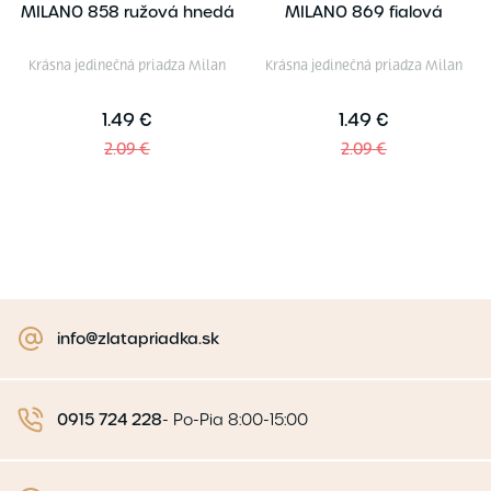
MILANO 858 ružová hnedá
MILANO 869 fialová
Krásna jedinečná priadza Milan
Krásna jedinečná priadza Milan
1.49 €
1.49 €
2.09 €
2.09 €
info@zlatapriadka.sk
0915 724 228
-
Po-Pia 8:00-15:00