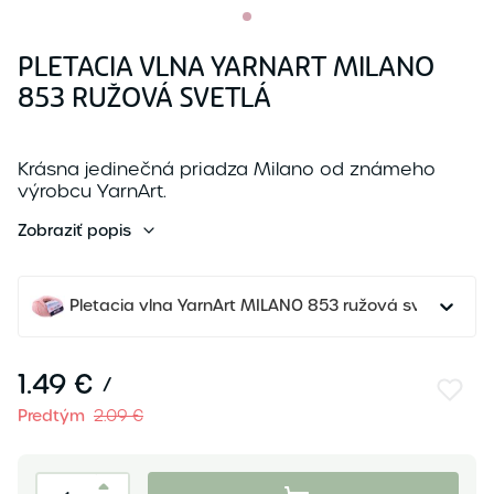
PLETACIA VLNA YARNART MILANO
853 RUŽOVÁ SVETLÁ
Krásna jedinečná priadza Milano od známeho
výrobcu YarnArt.
Zobraziť popis
Pletacia vlna YarnArt MILANO 853 ružová svetlá
1.49 €
/
Predtým
2.09 €