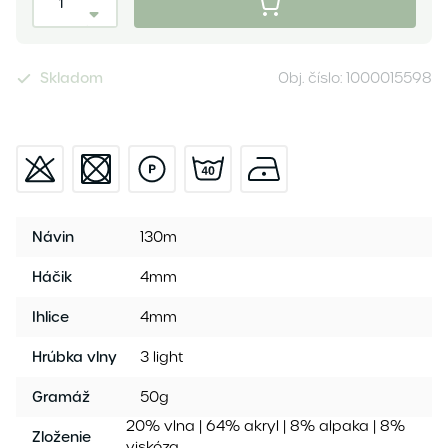
Skladom
Obj. číslo:
1000015598
Návin
130m
Háčik
4mm
Ihlice
4mm
Hrúbka vlny
3 light
Gramáž
50g
20% vlna | 64% akryl | 8% alpaka | 8%
Zloženie
viskóza