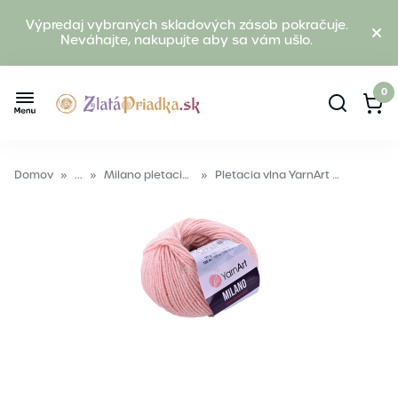
Výpredaj vybraných skladových zásob pokračuje.
Neváhajte, nakupujte aby sa vám ušlo.
0
Domov
»
...
»
Milano pletacia vlna
»
Pletacia vlna YarnArt MILANO 853 ružová svetlá