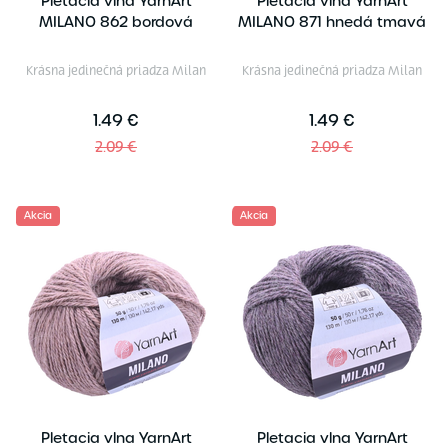
Pletacia vlna YarnArt
Pletacia vlna YarnArt
MILANO 862 bordová
MILANO 871 hnedá tmavá
Krásna jedinečná priadza Milan
Krásna jedinečná priadza Milan
1.49 €
1.49 €
2.09 €
2.09 €
Akcia
Akcia
Pletacia vlna YarnArt
Pletacia vlna YarnArt