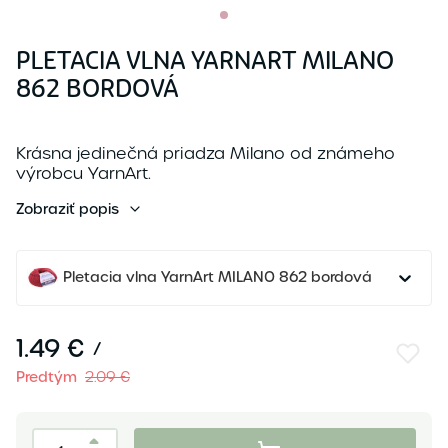
PLETACIA VLNA YARNART MILANO
862 BORDOVÁ
Krásna jedinečná priadza Milano od známeho
výrobcu YarnArt.
Zobraziť popis
Pletacia vlna YarnArt MILANO 862 bordová
1.49 €
/
Predtým
2.09 €