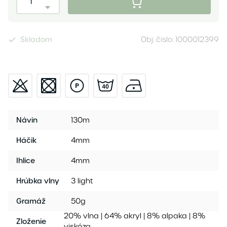
Skladom
Obj. číslo:
1000012399
Návin
130m
Háčik
4mm
Ihlice
4mm
Hrúbka vlny
3 light
Gramáž
50g
20% vlna | 64% akryl | 8% alpaka | 8%
Zloženie
viskóza