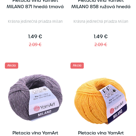
Pletacia vlna YarnArt
Pletacia vlna YarnArt
MILANO 871 hnedá tmavá
MILANO 858 ružová hnedá
Krásna jedinečná priadza Milan
Krásna jedinečná priadza Milan
1.49 €
1.49 €
2.09 €
2.09 €
Akcia
Akcia
Pletacia vlna YarnArt
Pletacia vlna YarnArt