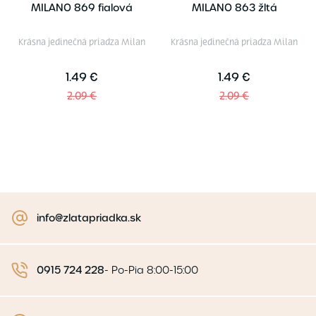
MILANO 869 fialová
MILANO 863 žltá
Krásna jedinečná priadza Milan
Krásna jedinečná priadza Milan
1.49 €
1.49 €
2.09 €
2.09 €
info@zlatapriadka.sk
0915 724 228
-
Po-Pia 8:00-15:00