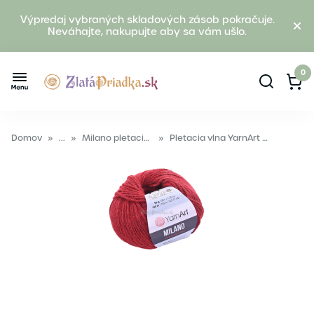
Výpredaj vybraných skladových zásob pokračuje.
Neváhajte, nakupujte aby sa vám ušlo.
0
Domov
»
...
»
Milano pletacia vlna
»
Pletacia vlna YarnArt MILANO 862 bordová