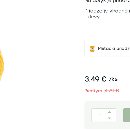
Na dotyk je priadz
Priadze je vhodná
odevy.
Pletacia pria
3.49 €
/
ks
4.79 €
Predtým