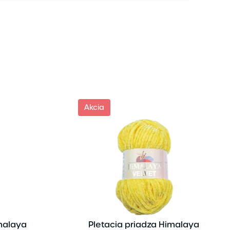
Akcia
imalaya
Pletacia priadza Himalaya