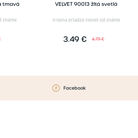
á tmavá
VELVET 90013 žltá svetlá
od známe
Krásna priadza Velvet od známe
3.49 €
€
4.79 €
Facebook