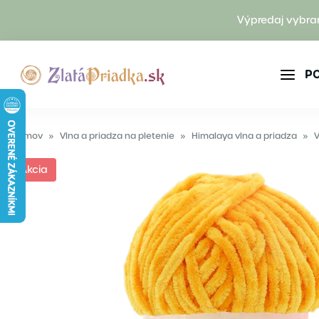
Výpredaj vybra
P
Domov
»
Vlna a priadza na pletenie
»
Himalaya vlna a priadza
»
V
Akcia