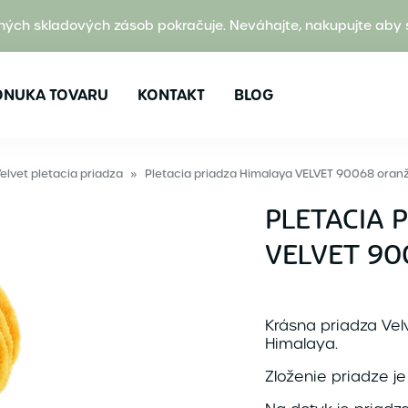
ných skladových zásob pokračuje. Neváhajte, nakupujte aby 
ONUKA TOVARU
KONTAKT
BLOG
elvet pletacia priadza
»
Pletacia priadza Himalaya VELVET 90068 oran
PLETACIA 
VELVET 9
Krásna priadza Ve
Himalaya.
Zloženie priadze j