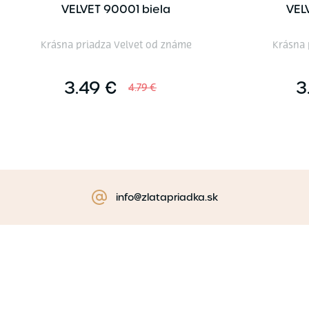
VELVET 90001 biela
VEL
Krásna priadza Velvet od známe
Krásna 
3.49 €
3
4.79 €
info@zlatapriadka.sk