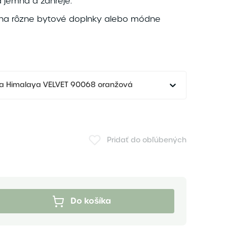
a jemná a zahreje.
 na rôzne bytové doplnky alebo módne
dza Himalaya VELVET 90068 oranžová
Pridať do obľúbených
Do košíka