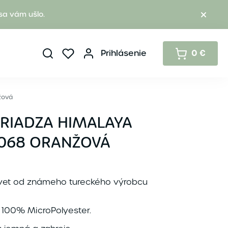
sa vám ušlo.
Prihlásenie
0 €
žová
PRIADZA HIMALAYA
0068 ORANŽOVÁ
lvet od známeho tureckého výrobcu
e 100% MicroPolyester.