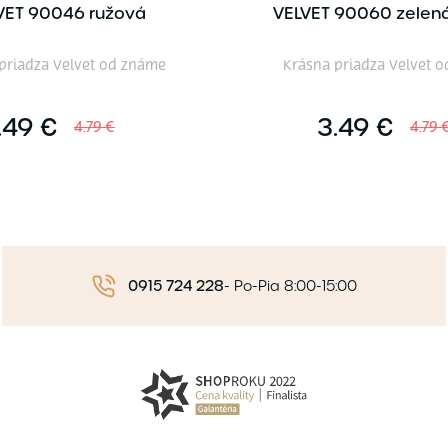
VET 90046 ružová
VELVET 90060 zelen
priadza Velvet od známe
Krásna priadza Velvet 
.49 €
3.49 €
4.79 €
4.79 
0915 724 228
-
Po-Pia 8:00-15:00