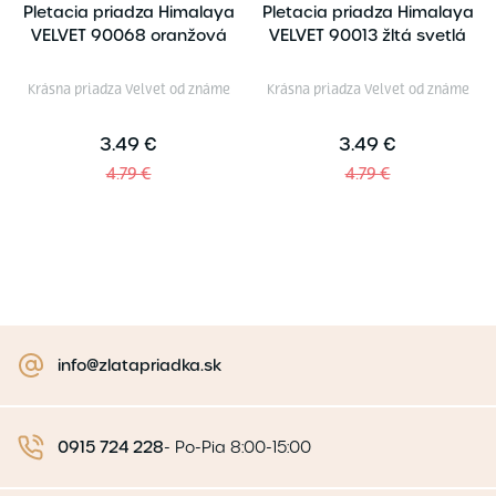
Pletacia priadza Himalaya
Pletacia priadza Himalaya
VELVET 90068 oranžová
VELVET 90013 žltá svetlá
Krásna priadza Velvet od známe
Krásna priadza Velvet od známe
3.49 €
3.49 €
4.79 €
4.79 €
info@zlatapriadka.sk
0915 724 228
-
Po-Pia 8:00-15:00