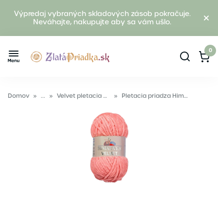
Výpredaj vybraných skladových zásob pokračuje.
Neváhajte, nakupujte aby sa vám ušlo.
0
Domov
»
...
»
Velvet pletacia priadza
»
Pletacia priadza Himalaya VELVET 90046 ružová