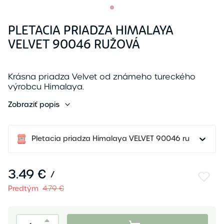
PLETACIA PRIADZA HIMALAYA
VELVET 90046 RUŽOVÁ
Krásna priadza Velvet od známeho tureckého
výrobcu Himalaya.
Z...
Zobraziť popis
Pletacia priadza Himalaya VELVET 90046 ružová
3.49 €
/
Predtým
4.79 €