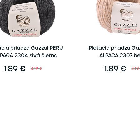
acia priadza Gazzal PERU
Pletacia priadza Ga
PACA 2304 sivá čierna
ALPACA 2307 b
1.89 €
1.89 €
3.19 €
3.19