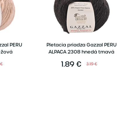
zzal PERU
Pletacia priadza Gazzal PERU
éžová
ALPACA 2308 hnedá tmavá
1.89 €
 €
3.19 €