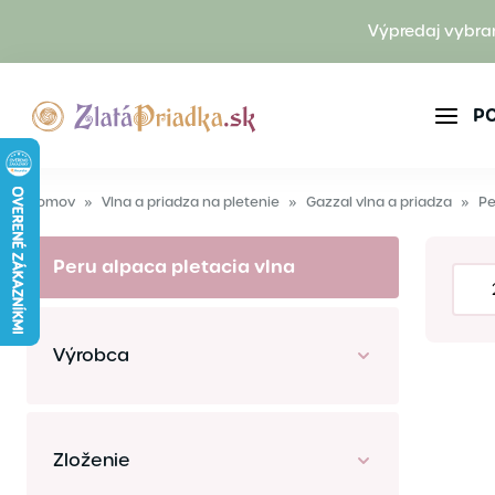
Výpredaj vybra
P
Domov
»
Vlna a priadza na pletenie
»
Gazzal vlna a priadza
»
Pe
Peru alpaca pletacia vlna
Výrobca
Zloženie