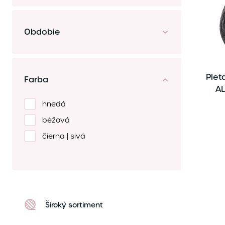
Obdobie
Plet
Farba
AL
hnedá
béžová
čierna | sivá
Široký sortiment