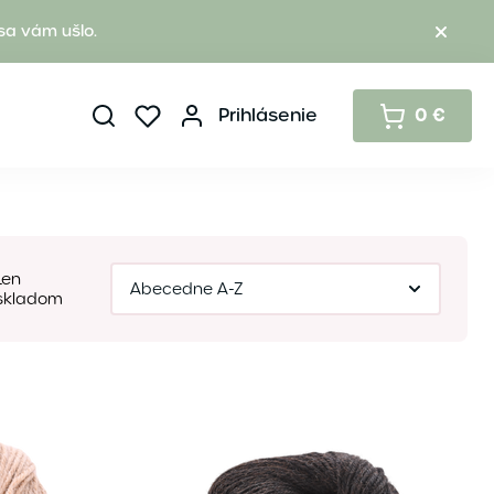
sa vám ušlo.
Prihlásenie
0 €
Len
skladom