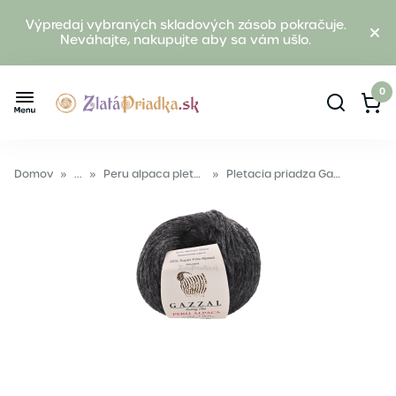
Výpredaj vybraných skladových zásob pokračuje.
Neváhajte, nakupujte aby sa vám ušlo.
0
Domov
»
...
»
Peru alpaca pletacia vlna
»
Pletacia priadza Gazzal PERU ALPACA 2304 sivá čierna