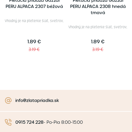
Pletacia priadza Gazzal
Pletacia priadza Gazzal
PERU ALPACA 2307 béžová
PERU ALPACA 2308 hnedá
tmavá
Vhodný je na pletenie šiat, svetrov,
Vhodný je na pletenie šiat, svetrov,
1.89 €
1.89 €
3.19 €
3.19 €
info@zlatapriadka.sk
0915 724 228
-
Po-Pia 8:00-15:00