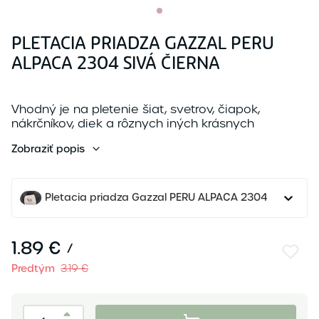
PLETACIA PRIADZA GAZZAL PERU
ALPACA 2304 SIVÁ ČIERNA
Vhodný je na pletenie šiat, svetrov, čiapok,
nákrčníkov, diek a rôznych iných krásnych
projektov.
Zobraziť popis
Pletacia priadza Gazzal PERU ALPACA 2304 sivá čier
1.89 €
/
Predtým
3.19 €