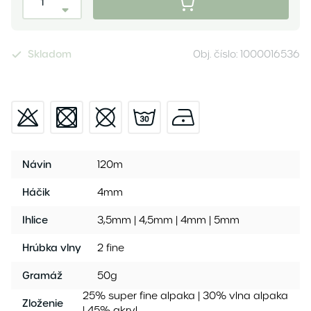
Skladom
Obj. číslo:
1000016536
Návin
120m
Háčik
4mm
Ihlice
3,5mm | 4,5mm | 4mm | 5mm
Hrúbka vlny
2 fine
Gramáž
50g
25% super fine alpaka | 30% vlna alpaka
Zloženie
| 45% akryl