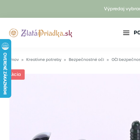
Výpredaj vybra
P
Domov
»
Kreatívne potreby
»
Bezpečnostné oči
»
OČI bezpečnos
Akcia