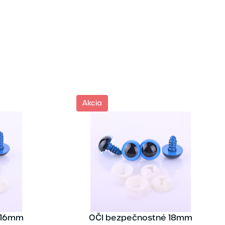
Akcia
 16mm
OČI bezpečnostné 18mm