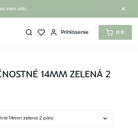
sa vám ušlo.
Prihlásenie
0 €
ČNOSTNÉ 14MM ZELENÁ 2
tné 14mm zelená 2 páry