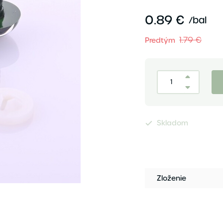
0.89 €
/
bal
1.79 €
Predtým
Skladom
Zloženie