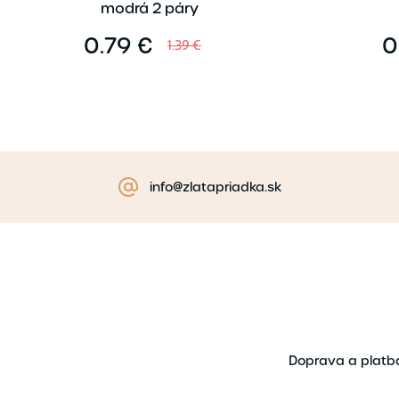
modrá 2 páry
0.79 €
0
1.39 €
info@zlatapriadka.sk
Doprava a platb