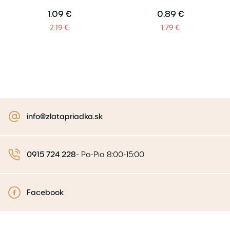
1.09 €
0.89 €
2.19 €
1.79 €
info@zlatapriadka.sk
0915 724 228
-
Po-Pia 8:00-15:00
Facebook