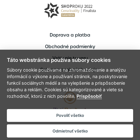
Doprava a platba
Obchodné podmienky
Vrátenie tovaru
Táto webstránka používa súbory cookies
Ochrana osobných údajov
Súbory cookie používame na zhromažďovanie a analýzu
informácií o výkone a používaní stránok, na poskytovanie
funkcií sociálnych médií a na vylepšenie a prispôsobenie
obsahu a reklám. Cookies sú kategorizované a viete sa
rozhodnúť, ktorú z nich povolíte.
Prispôsobiť
Povoliť všetko
Copyright © 2021 ZlataPriadka.sk
Vytvoril bart.sk - Tvorme spolu digitálne zážitky
Odmietnuť všetko