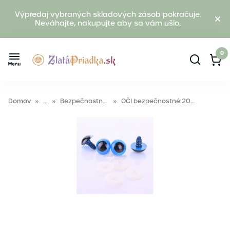
Výpredaj vybraných skladových zásob pokračuje.
Neváhajte, nakupujte aby sa vám ušlo.
0
Domov
»
...
»
Bezpečnostné oči
»
OČI bezpečnostné 20mm modrá 2 páry