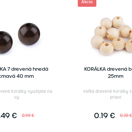
Akcia
KA 7 drevená hnedá
KORÁLKA drevená 
tmavá 40 mm
25mm
vené korálky využijete na
Veľké drevené korálky 
vý
prievl
.49 €
0.19 €
0.99 €
0.39 