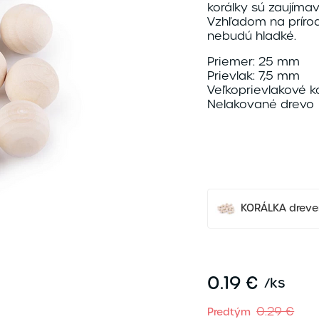
korálky sú zaujímav
Vzhľadom na prírod
nebudú hladké.
Priemer: 25 mm
Prievlak: 7,5 mm
Veľkoprievlakové ko
Nelakované drevo
KORÁLKA drev
0.19 €
/
ks
0.29 €
Predtým