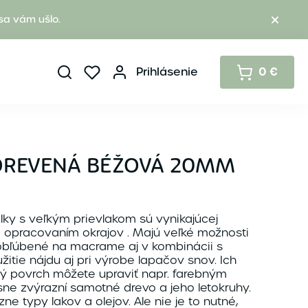
sa vám ušlo.
Prihlásenie
0 €
DREVENÁ BÉŽOVÁ 20MM
lky s veľkým prievlakom sú vynikajúcej
ym opracovaním okrajov . Majú veľké možnosti
 obľúbené na macrame aj v kombinácii s
itie nájdu aj pri výrobe lapačov snov. Ich
ý povrch môžete upraviť napr. farebným
sne zvýrazní samotné drevo a jeho letokruhy.
zne typy lakov a olejov. Ale nie je to nutné,