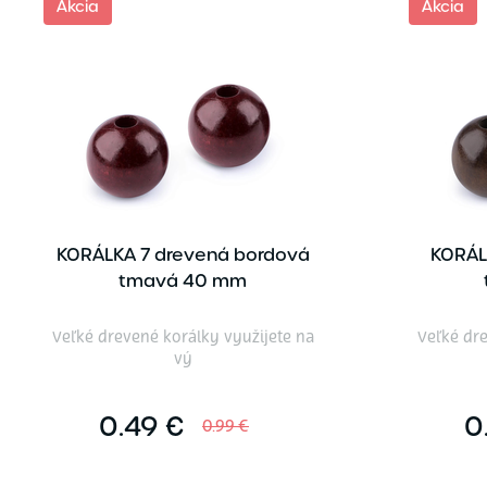
Akcia
Akcia
KORÁLKA 7 drevená bordová
KORÁL
tmavá 40 mm
Veľké drevené korálky využijete na
Veľké dre
vý
0.49 €
0
0.99 €