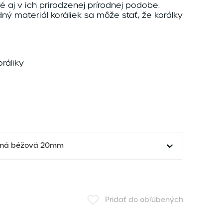
é aj v ich prirodzenej prírodnej podobe.
ný materiál koráliek sa môže stať, že korálky
ráliky
ená béžová 20mm
Pridať do obľúbených