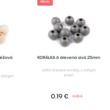
Akcia
béžová
KORÁLKA 6 drevená sivá 25mm
Veľké drevené korálky s veľkým
prievl
s veľkým
0.19 €
€
0.39 €