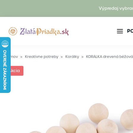
Výpredaj vybra
P
Domov
»
Kreatívne potreby
»
Korálky
»
KORÁLKA drevená béžov
Akcia