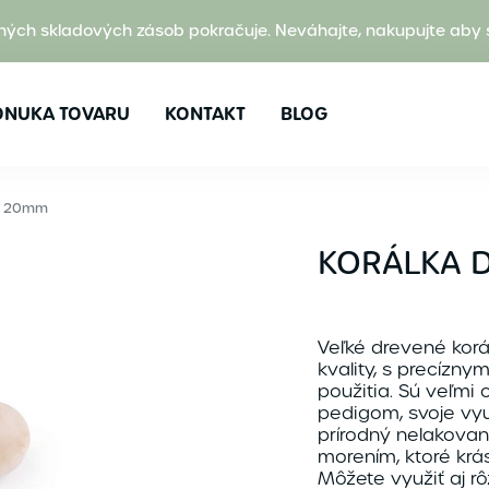
ných skladových zásob pokračuje. Neváhajte, nakupujte aby 
ONUKA TOVARU
KONTAKT
BLOG
á 20mm
KORÁLKA 
Veľké drevené korá
kvality, s precízn
použitia. Sú veľmi
pedigom, svoje využ
prírodný nelakovan
morením, ktoré krá
Môžete využiť aj rô