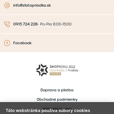
info@zlatapriadka.sk
0915 724 228
-
Po-Pia 8:00-15:00
Facebook
Doprava a platba
Obchodné podmienky
Vrátenie tovaru
Táto webstránka používa súbory cookies