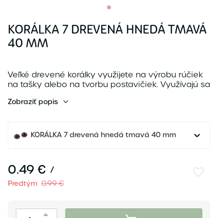
KORÁLKA 7 DREVENÁ HNEDÁ TMAVÁ
40 MM
Veľké drevené korálky využijete na výrobu rúčiek
na tašky alebo na tvorbu postavičiek. Využívajú sa
ako ozdoba závesov, hojdačiek, hojdacích sietí ...
Zobraziť popis
KORÁLKA 7 drevená hnedá tmavá 40 mm
0.49 €
/
Predtým
0.99 €