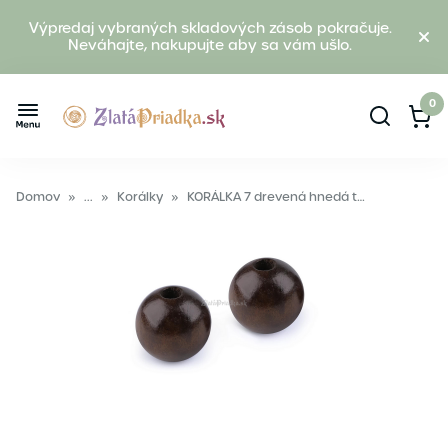
Výpredaj vybraných skladových zásob pokračuje.
Neváhajte, nakupujte aby sa vám ušlo.
0
Domov
»
...
»
Korálky
»
KORÁLKA 7 drevená hnedá tmavá 40 mm