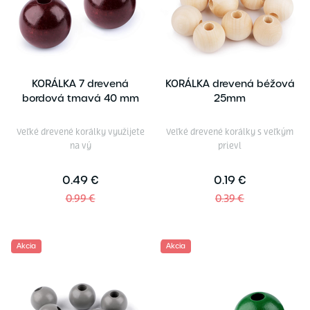
KORÁLKA 7 drevená
KORÁLKA drevená béžová
bordová tmavá 40 mm
25mm
Veľké drevené korálky využijete
Veľké drevené korálky s veľkým
na vý
prievl
0.49 €
0.19 €
0.99 €
0.39 €
Akcia
Akcia