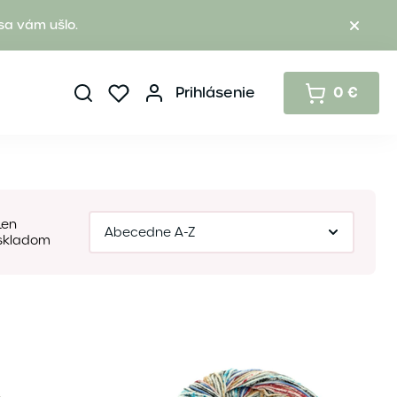
sa vám ušlo.
Prihlásenie
0 €
Len
skladom