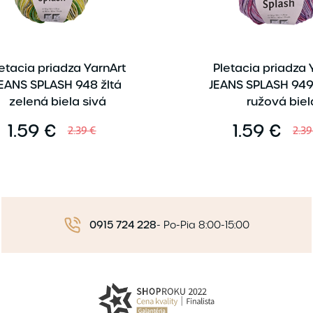
etacia priadza YarnArt
Pletacia priadza 
EANS SPLASH 948 žltá
JEANS SPLASH 949
zelená biela sivá
ružová biel
1.59 €
1.59 €
2.39 €
2.39
0915 724 228
-
Po-Pia 8:00-15:00