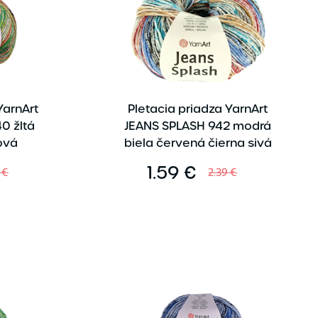
YarnArt
Pletacia priadza YarnArt
0 žltá
JEANS SPLASH 942 modrá
ová
biela červená čierna sivá
1.59 €
 €
2.39 €