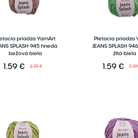
etacia priadza YarnArt
Pletacia priadza 
ANS SPLASH 945 hnedá
JEANS SPLASH 946
bežová biela
žltá biela
1.59 €
1.59 €
2.39 €
2.39