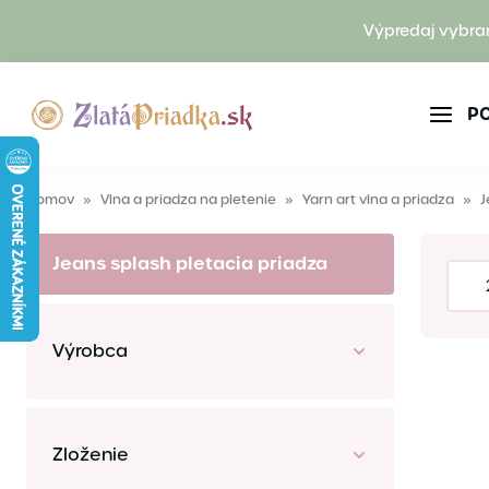
Výpredaj vybra
P
Domov
»
Vlna a priadza na pletenie
»
Yarn art vlna a priadza
»
J
Jeans splash pletacia priadza
Výrobca
Zloženie