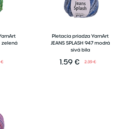
YarnArt
Pletacia priadza YarnArt
 zelená
JEANS SPLASH 947 modrá
sivá bila
1.59 €
 €
2.39 €