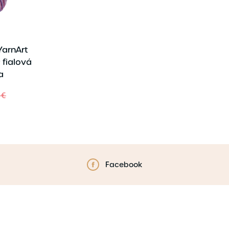
YarnArt
 fialová
a
 €
Facebook