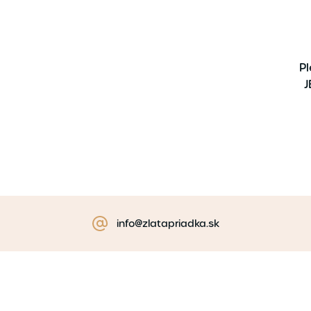
Pl
J
info@zlatapriadka.sk