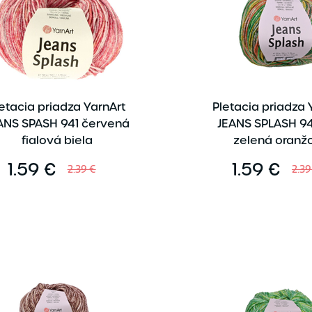
etacia priadza YarnArt
Pletacia priadza 
ANS SPASH 941 červená
JEANS SPLASH 94
fialová biela
zelená oranž
1.59 €
1.59 €
2.39 €
2.39