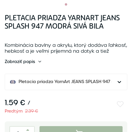
PLETACIA PRIADZA YARNART JEANS
SPLASH 947 MODRÁ SIVÁ BILA
Kombinácia bavlny a akrylu, ktorý dodáva ľahkosť,
hebkosť a je veľmi príjemná na dotyk a tiež
vhodná pre deti. Úplet sa pri nosení nedeformuje
Zobraziť popis
a ne...
Pletacia priadza YarnArt JEANS SPLASH 947 modrá siv
1.59 €
/
Predtým
2.39 €