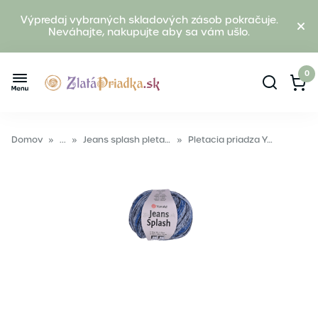
Výpredaj vybraných skladových zásob pokračuje.
Neváhajte, nakupujte aby sa vám ušlo.
0
Domov
»
...
»
Jeans splash pletacia priadza
»
Pletacia priadza YarnArt JEANS SPLASH 947 modrá sivá bila