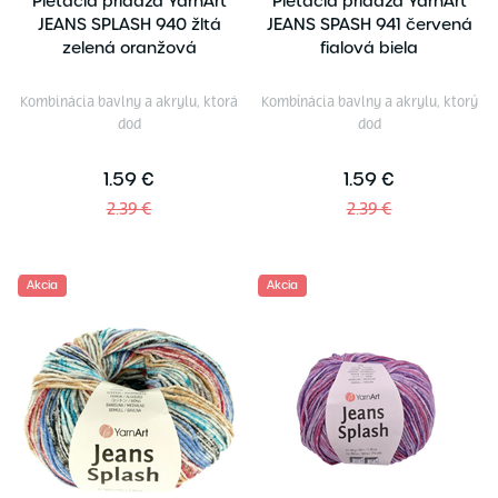
Pletacia priadza YarnArt
Pletacia priadza YarnArt
JEANS SPLASH 940 žltá
JEANS SPASH 941 červená
zelená oranžová
fialová biela
Kombinácia bavlny a akrylu, ktorá
Kombínácia bavlny a akrylu, ktorý
dod
dod
1.59 €
1.59 €
2.39 €
2.39 €
Akcia
Akcia