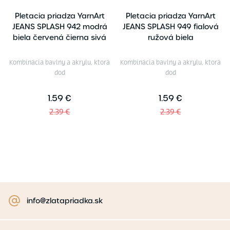
Pletacia priadza YarnArt
Pletacia priadza YarnArt
JEANS SPLASH 942 modrá
JEANS SPLASH 949 fialová
biela červená čierna sivá
ružová biela
Kombinácia bavlny a akrylu, ktorá
Kombinácia bavlny a akrylu, ktorá
dod
dod
1.59 €
1.59 €
2.39 €
2.39 €
info@zlatapriadka.sk