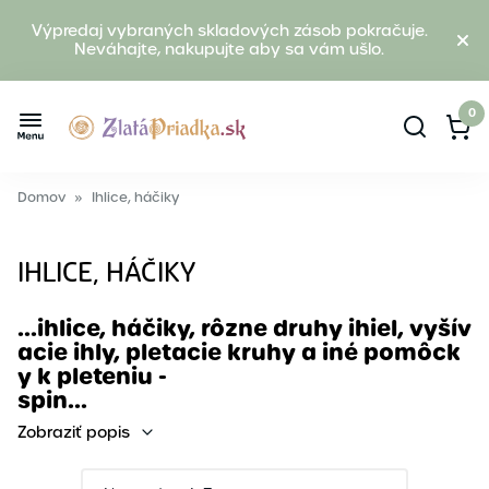
Výpredaj vybraných skladových zásob pokračuje.
Neváhajte, nakupujte aby sa vám ušlo.
0
Domov
»
Ihlice, háčiky
IHLICE, HÁČIKY
...ihlice, háčiky, rôzne druhy ihiel, vyšív
acie ihly, pletacie kruhy a iné pomôck
y k pleteniu -
spin...
Zobraziť popis