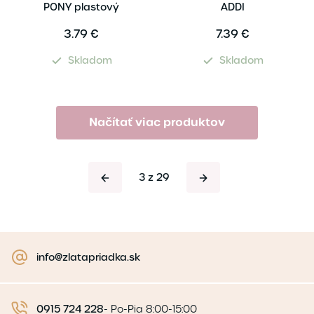
PONY plastový
ADDI
3.79 €
7.39 €
Skladom
Skladom
Načítať viac produktov
3 z 29
info@zlatapriadka.sk
0915 724 228
-
Po-Pia 8:00-15:00