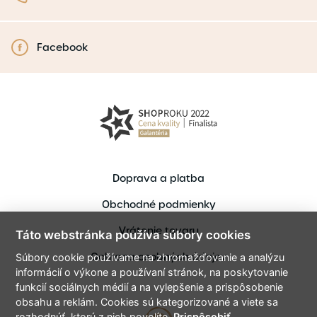
Facebook
Doprava a platba
Obchodné podmienky
Vrátenie tovaru
Táto webstránka používa súbory cookies
Ochrana osobných údajov
Súbory cookie používame na zhromažďovanie a analýzu
informácií o výkone a používaní stránok, na poskytovanie
funkcií sociálnych médií a na vylepšenie a prispôsobenie
obsahu a reklám. Cookies sú kategorizované a viete sa
rozhodnúť, ktorú z nich povolíte.
Prispôsobiť