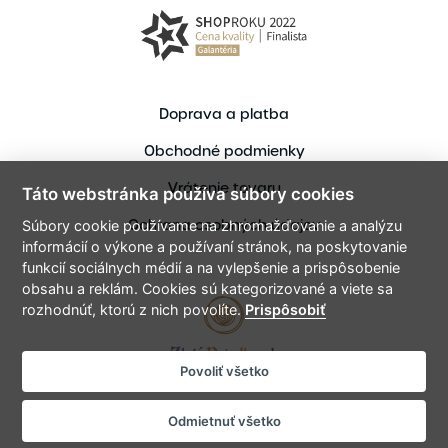
Doprava a platba
Obchodné podmienky
Vrátenie tovaru
Táto webstránka používa súbory cookies
Ochrana osobných údajov
Súbory cookie používame na zhromažďovanie a analýzu
informácií o výkone a používaní stránok, na poskytovanie
funkcií sociálnych médií a na vylepšenie a prispôsobenie
obsahu a reklám. Cookies sú kategorizované a viete sa
rozhodnúť, ktorú z nich povolíte.
Prispôsobiť
Povoliť všetko
Copyright © 2021 ZlataPriadka.sk
Vytvoril bart.sk - Tvorme spolu digitálne zážitky
Odmietnuť všetko