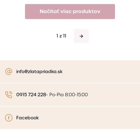
Načítať viac produktov
1 z 11
info@zlatapriadka.sk
0915 724 228
-
Po-Pia 8:00-15:00
Facebook