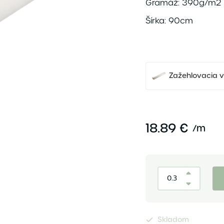
Gramáž: 390g/m2
Šírka: 90cm
Zažehlovacia v
18.89 €
/
m
Skladom