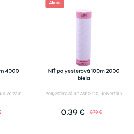
Akcia
0m 4000
NIŤ polyesterová 100m 2000
biela
 univerzáln
Polyesterová niť ASPO 120, univerzáln
0.39 €
€
0.79 €