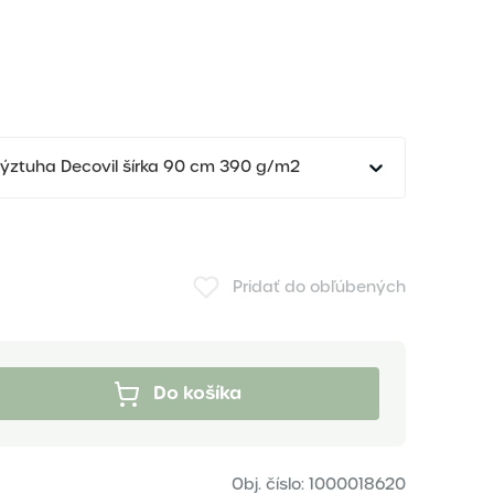
ýztuha Decovil šírka 90 cm 390 g/m2
Pridať do obľúbených
Do košíka
Obj. číslo:
1000018620