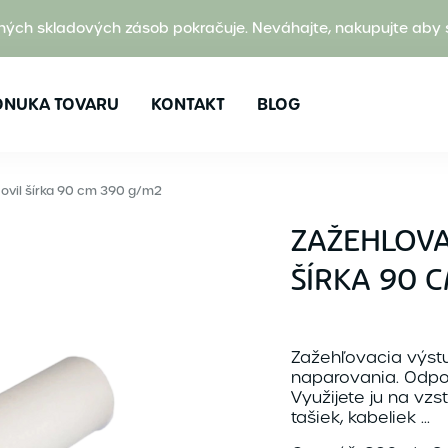
ných skladových zásob pokračuje. Neváhajte, nakupujte aby 
ONUKA TOVARU
KONTAKT
BLOG
ovil šírka 90 cm 390 g/m2
ZAŽEHLOVA
ŠÍRKA 90 
Zažehľovacia výstu
naparovania. Odpor
Využijete ju na vz
tašiek, kabeliek ...