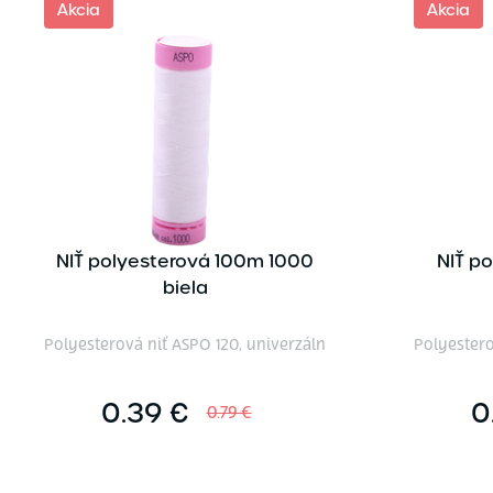
Akcia
Akcia
NIŤ polyesterová 100m 1000
NIŤ p
biela
Polyesterová niť ASPO 120, univerzáln
Polyestero
0.39 €
0
0.79 €