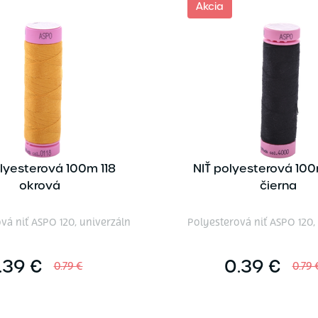
Akcia
olyesterová 100m 118
NIŤ polyesterová 10
okrová
čierna
vá niť ASPO 120, univerzáln
Polyesterová niť ASPO 120,
.39 €
0.39 €
0.79 €
0.79 