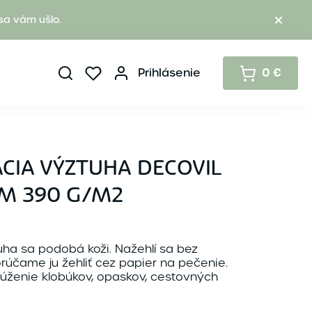
sa vám ušlo.
Prihlásenie
0 €
CIA VÝZTUHA DECOVIL
CM 390 G/M2
ha sa podobá koži. Nažehlí sa bez
účame ju žehliť cez papier na pečenie.
stúženie klobúkov, opaskov, cestovných