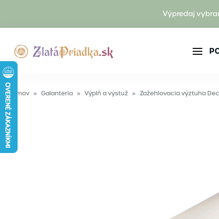
Výpredaj vybra
P
Domov
»
Galanteria
»
Výplň a výstuž
»
Zažehlovacia výztuha Dec