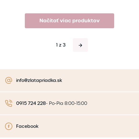
Načítať viac produktov
1 z 3
info@zlatapriadka.sk
0915 724 228
-
Po-Pia 8:00-15:00
Facebook