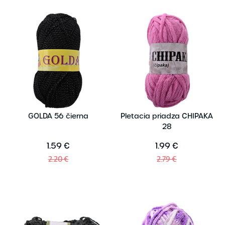
GOLDA 56 čierna
Pletacia priadza CHIPAKA
28
1.59 €
1.99 €
2.20 €
2.79 €