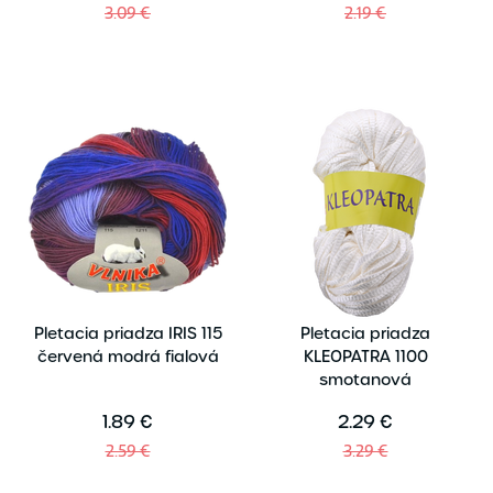
3.09 €
2.19 €
Pletacia priadza IRIS 115
Pletacia priadza
červená modrá fialová
KLEOPATRA 1100
smotanová
1.89 €
2.29 €
2.59 €
3.29 €