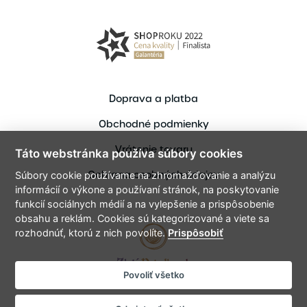
Doprava a platba
Obchodné podmienky
Vrátenie tovaru
Táto webstránka používa súbory cookies
Ochrana osobných údajov
Súbory cookie používame na zhromažďovanie a analýzu
informácií o výkone a používaní stránok, na poskytovanie
funkcií sociálnych médií a na vylepšenie a prispôsobenie
obsahu a reklám. Cookies sú kategorizované a viete sa
rozhodnúť, ktorú z nich povolíte.
Prispôsobiť
Povoliť všetko
Copyright © 2021 ZlataPriadka.sk
Vytvoril bart.sk - Tvorme spolu digitálne zážitky