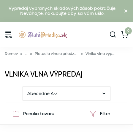
Výpredaj vybraných skladových zásob pokračuje.
Neváhajte, nakupujte aby sa vám ušlo.
0
Domov
»
...
»
Pletacia vlna a priadza výpredaj
»
Vlnika vlna výpredaj
VLNIKA VLNA VÝPREDAJ
Ponuka tovaru
Filter