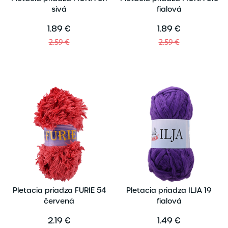
sivá
fialová
1.89 €
1.89 €
2.59 €
2.59 €
Pletacia priadza FURIE 54
Pletacia priadza ILJA 19
červená
fialová
2.19 €
1.49 €