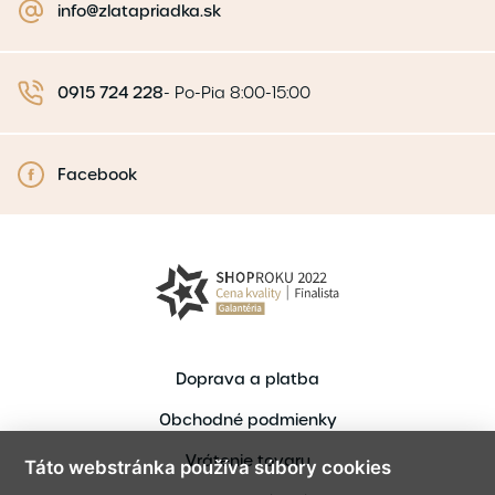
info@zlatapriadka.sk
0915 724 228
-
Po-Pia 8:00-15:00
Facebook
Doprava a platba
Obchodné podmienky
Vrátenie tovaru
Táto webstránka používa súbory cookies