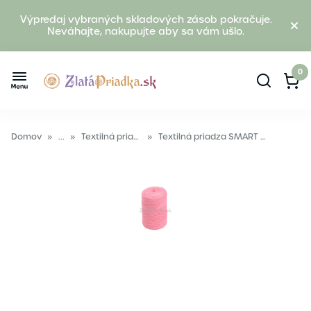
Výpredaj vybraných skladových zásob pokračuje.
Neváhajte, nakupujte aby sa vám ušlo.
0
Domov
»
...
»
Textilná priadza
»
Textilná priadza SMART ružová svetlá