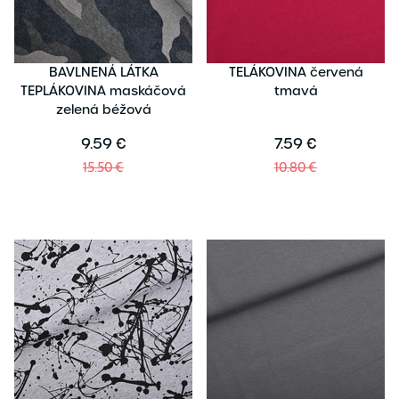
BAVLNENÁ LÁTKA
TELÁKOVINA červená
TEPLÁKOVINA maskáčová
tmavá
zelená béžová
9.59 €
7.59 €
15.50 €
10.80 €