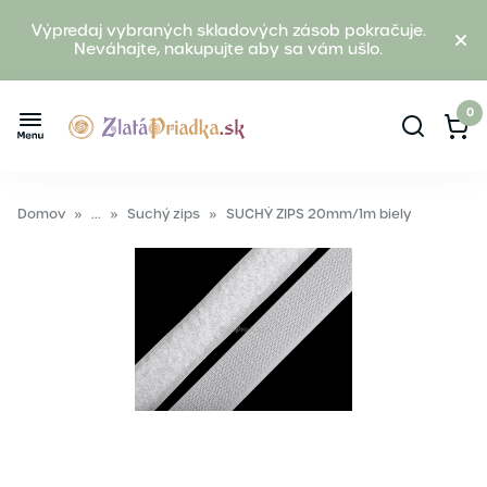
Výpredaj vybraných skladových zásob pokračuje.
Neváhajte, nakupujte aby sa vám ušlo.
0
Domov
»
...
»
Suchý zips
»
SUCHÝ ZIPS 20mm/1m biely