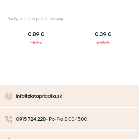
Suchý zips vám poslúži na spoje
0.89 €
0.39 €
1.69 €
0.69 €
info@zlatapriadka.sk
0915 724 228
-
Po-Pia 8:00-15:00