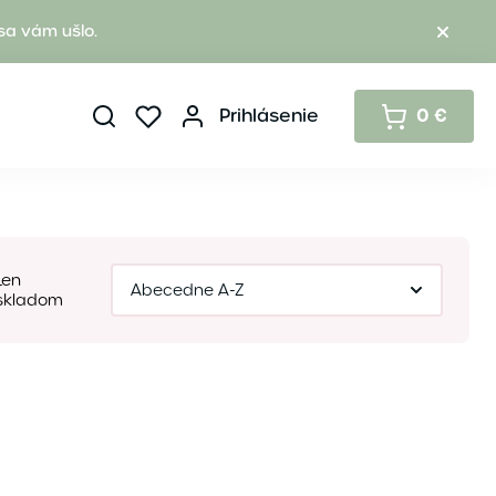
sa vám ušlo.
Prihlásenie
0 €
Len
skladom