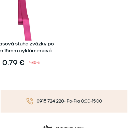
lasová stuha zväzky po
m 15mm cyklámenová
0.79 €
1.30 €
0915 724 228
-
Po-Pia 8:00-15:00