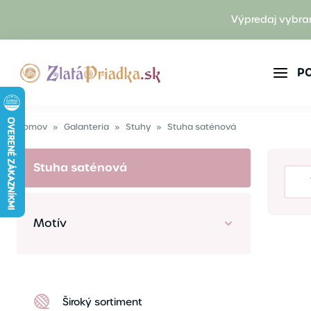
Výpredaj vybra
P
Domov
»
Galanteria
»
Stuhy
»
Stuha saténová
Stuha saténová
Motív
Široký sortiment