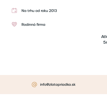
Na trhu od roku 2013
Rodinná firma
At
5
info@zlatapriadka.sk