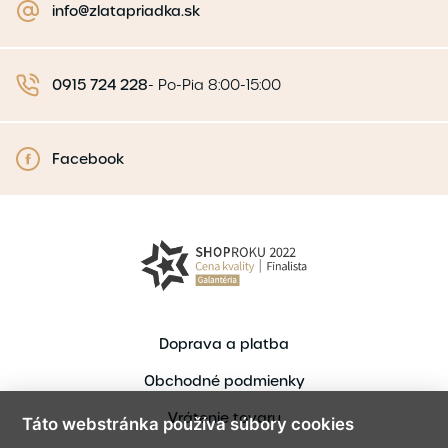
info@zlatapriadka.sk
0915 724 228
-
Po-Pia 8:00-15:00
Facebook
Doprava a platba
Obchodné podmienky
Vrátenie tovaru
Táto webstránka používa súbory cookies