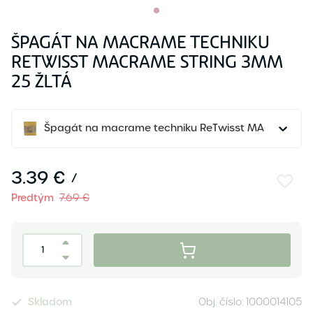
ŠPAGÁT NA MACRAME TECHNIKU
RETWISST MACRAME STRING 3MM
25 ŽLTÁ
Špagát na macrame techniku ReTwisst MACRAME ST
3.39 €
/
Predtým
7.69 €
Skladom
Obj. číslo:
1000014105