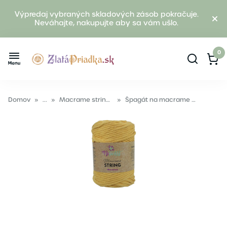
Výpredaj vybraných skladových zásob pokračuje.
Neváhajte, nakupujte aby sa vám ušlo.
0
Domov
»
...
»
Macrame string 3mm
»
Špagát na macrame techniku ReTwisst MACRAME STRING 3mm 25 žltá