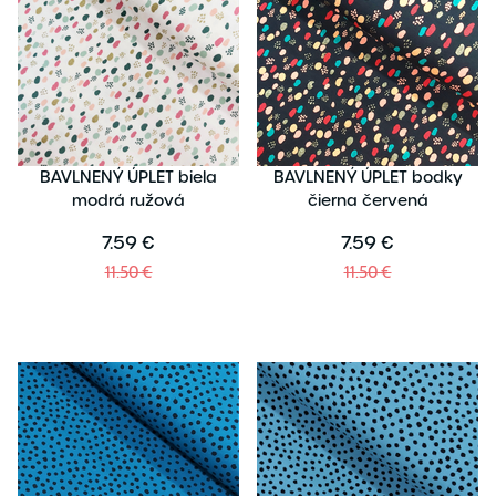
BAVLNENÝ ÚPLET biela
BAVLNENÝ ÚPLET bodky
modrá ružová
čierna červená
7.59 €
7.59 €
11.50 €
11.50 €