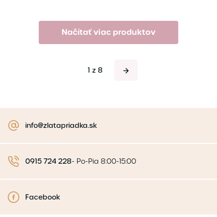
Načítať viac produktov
1 z 8
info@zlatapriadka.sk
0915 724 228
-
Po-Pia 8:00-15:00
Facebook