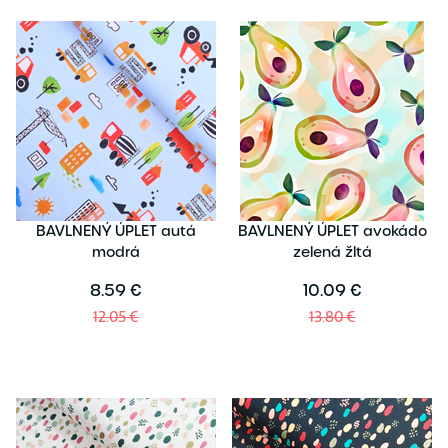
BAVLNENÝ ÚPLET autá
BAVLNENÝ ÚPLET avokádo
modrá
zelená žltá
8.59 €
10.09 €
12.05 €
13.80 €