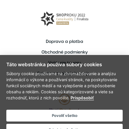
Doprava a platba
Obchodné podmienky
Vrátenie tovaru
Táto webstránka používa súbory cookies
Ochrana osobných údajov
Súbory cookie používame na zhromažďovanie a analýzu
informácií o výkone a používaní stránok, na poskytovanie
funkcií sociálnych médií a na vylepšenie a prispôsobenie
obsahu a reklám. Cookies sú kategorizované a viete sa
rozhodnúť, ktorú z nich povolíte.
Prispôsobiť
Povoliť všetko
Copyright © 2021 ZlataPriadka.sk
Vytvoril bart.sk - Tvorme spolu digitálne zážitky