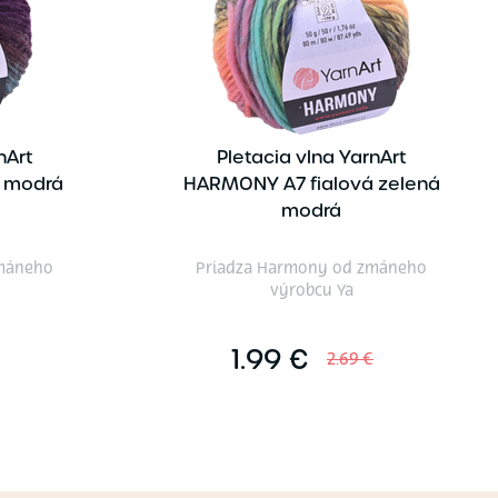
nArt
Pletacia vlna YarnArt
á modrá
HARMONY A7 fialová zelená
modrá
máneho
Priadza Harmony od zmáneho
výrobcu Ya
1.99 €
2.69 €