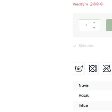
2.69 €
Predtým
Skladom
Návin
Háčik
Ihlice