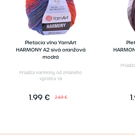
Pletacia vlna YarnArt
Ple
HARMONY A2 sivá oranžová
HARMONY
modrá
Priadz
Priadza Harmony od zmáneho
výrobcu Ya
1.99 €
1
2.69 €