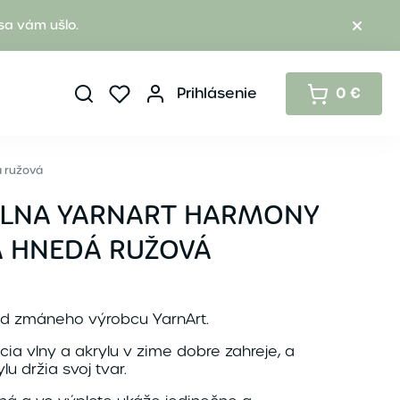
sa vám ušlo.
Prihlásenie
0 €
á ružová
 VLNA YARNART HARMONY
Á HNEDÁ RUŽOVÁ
d zmáneho výrobcu YarnArt.
a vlny a akrylu v zime dobre zahreje, a
u držia svoj tvar.