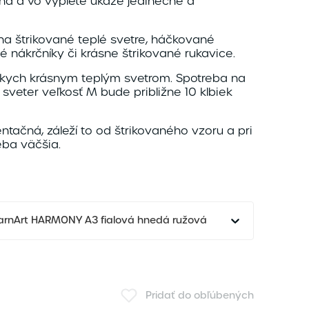
aná a vo výplete ukáže jedinečne a
na štrikované teplé svetre, háčkované
 nákrčníky či krásne štrikované rukavice.
izkych krásnym teplým svetrom. Spotreba na
sveter veľkosť M bude približne 10 klbiek
entačná, záleží to od štrikovaného vzoru a pri
eba väčšia.
YarnArt HARMONY A3 fialová hnedá ružová
Pridať do obľúbených