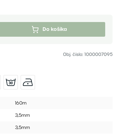
Do košíka
Obj. číslo:
1000007095
160m
3,5mm
3,5mm