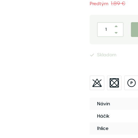
1.89 €
Predtým
Skladom
Návin
Háčik
Ihlice