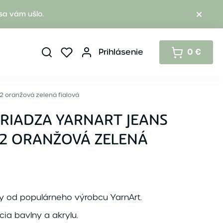
sa vám ušlo.
Prihlásenie
0 €
2 oranžová zelená fialová
PRIADZA YARNART JEANS
02 ORANŽOVÁ ZELENÁ
y od populárneho výrobcu YarnArt.
cia bavlny a akrylu.