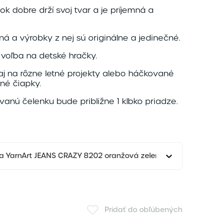
k dobre drží svoj tvar a je príjemná a
ná a výrobky z nej sú originálne a jedinečné.
 voľba na detské hračky.
aj na rôzne letné projekty alebo háčkované
né čiapky.
anú čelenku bude približne 1 klbko priadze.
za YarnArt JEANS CRAZY 8202 oranžová zelená fialová
Pridať do obľúbených