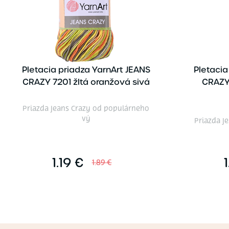
Pletacia priadza YarnArt JEANS
Pletacia
CRAZY 7201 žltá oranžová sivá
CRAZY
Priazda Jeans Crazy od populárneho
vý
Priazda J
1.19 €
1
1.89 €