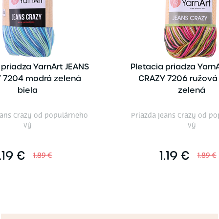
 priadza YarnArt JEANS
Pletacia priadza Yarn
 7204 modrá zelená
CRAZY 7206 ružová
biela
zelená
eans Crazy od populárneho
Priazda Jeans Crazy od p
vý
vý
.19 €
1.19 €
1.89 €
1.89 €