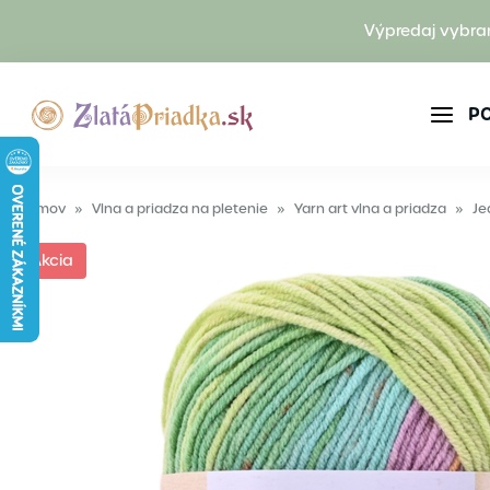
Výpredaj vybra
P
Domov
»
Vlna a priadza na pletenie
»
Yarn art vlna a priadza
»
Je
Akcia