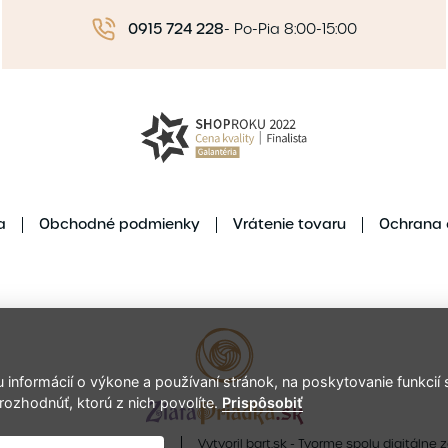
0915 724 228
-
Po-Pia 8:00-15:00
a
Obchodné podmienky
Vrátenie tovaru
Ochrana 
nformácií o výkone a používaní stránok, na poskytovanie funkcií s
rozhodnúť, ktorú z nich povolíte.
Prispôsobiť
ight © 2021 ZlataPriadka.sk
Vytvoril bart.sk - Tvorme spolu digitálne 