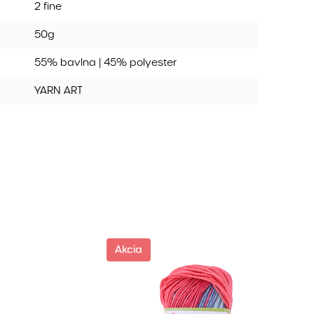
2 fine
50g
55% bavlna | 45% polyester
YARN ART
Akcia