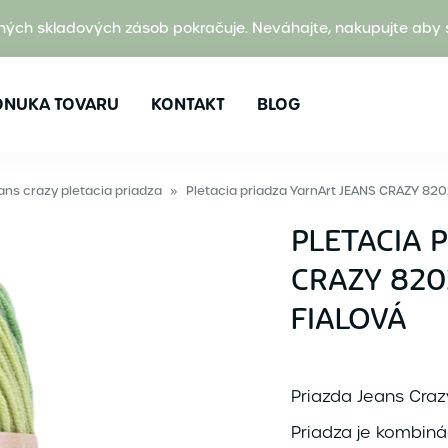
ných skladových zásob pokračuje. Neváhajte, nakupujte aby 
ONUKA TOVARU
KONTAKT
BLOG
ans crazy pletacia priadza
»
Pletacia priadza YarnArt JEANS CRAZY 820
PLETACIA 
CRAZY 82
FIALOVÁ
Priazda Jeans Craz
Priadza je kombiná