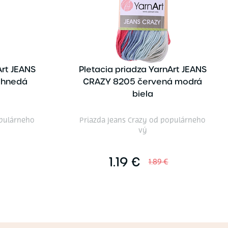
Art JEANS
Pletacia priadza YarnArt JEANS
 hnedá
CRAZY 8205 červená modrá
biela
opulárneho
Priazda Jeans Crazy od populárneho
vý
1.19 €
1.89 €