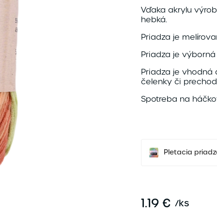
Vďaka akrylu výrobo
hebká.
Priadza je melírova
Priadza je výborná
Priadza je vhodná 
čelenky či prechod
Spotreba na háčkov
Pletacia priad
1.19 €
/
ks