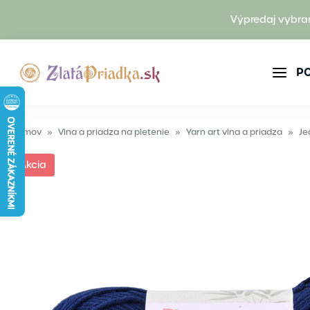
Výpredaj vybra
P
Domov
»
Vlna a priadza na pletenie
»
Yarn art vlna a priadza
»
Akcia