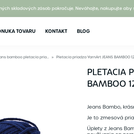
ných skladových zásob pokračuje. Neváhajte, nakupujte aby 
ONUKA TOVARU
KONTAKT
BLOG
Jeans bamboo pletacia priadza
»
Pletacia priadza YarnArt JEANS BAMBOO 
PLETACIA 
BAMBOO 1
Jeans Bambo, krásn
Je to zmesová pri
Úplety z Jeans Ba