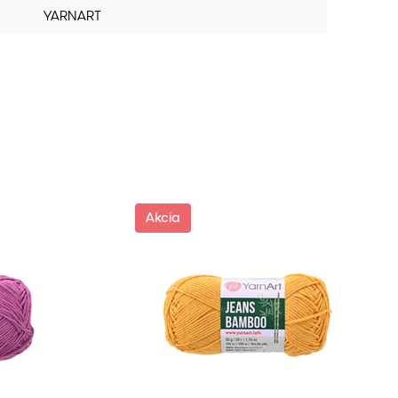
YARNART
Akcia