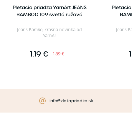
Pletacia priadza YarnArt JEANS
Pletacia
BAMBOO 109 svetlá ružová
BAMB
Jeans Bambo, krásna novinka od
Jeans B
YarnAr
1.19 €
1
1.89 €
info@zlatapriadka.sk