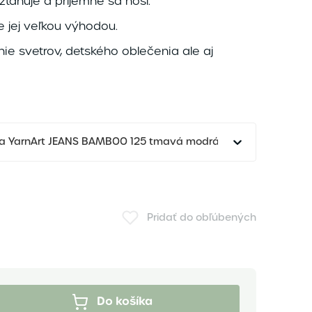
zťahuje a príjemne sa nosí.
e jej veľkou výhodou.
nie svetrov, detského oblečenia ale aj
dza YarnArt JEANS BAMBOO 125 tmavá modrá
Pridať do obľúbených
Do košíka