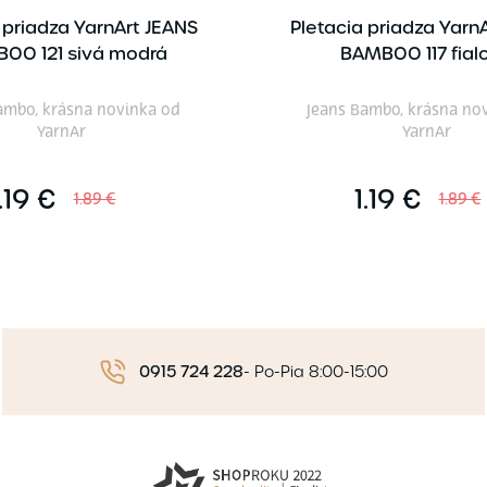
 priadza YarnArt JEANS
Pletacia priadza Yarn
OO 121 sivá modrá
BAMBOO 117 fial
ambo, krásna novinka od
Jeans Bambo, krásna no
YarnAr
YarnAr
.19 €
1.19 €
1.89 €
1.89 €
0915 724 228
-
Po-Pia 8:00-15:00