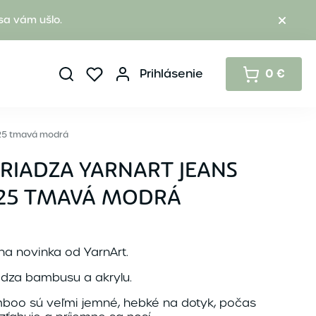
sa vám ušlo.
Prihlásenie
0 €
125 tmavá modrá
PRIADZA YARNART JEANS
25 TMAVÁ MODRÁ
a novinka od YarnArt.
adza bambusu a akrylu.
mboo sú veľmi jemné, hebké na dotyk, počas