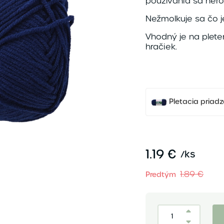
používania sa nero
Nežmolkuje sa čo j
Vhodný je na plete
hračiek.
Pletacia pria
1.19 €
/
ks
1.89 €
Predtým