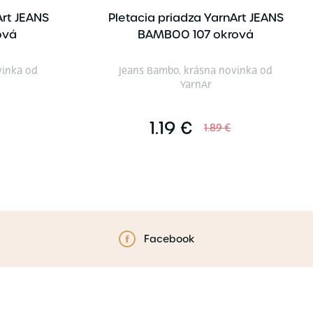
Art JEANS
Pletacia priadza YarnArt JEANS
ová
BAMBOO 107 okrová
vinka od
Jeans Bambo, krásna novinka od
YarnAr
1.19 €
1.89 €
Facebook