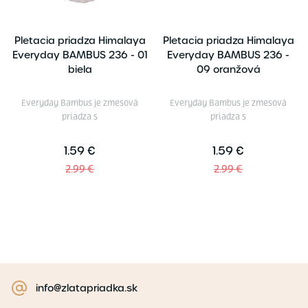
Pletacia priadza Himalaya
Pletacia priadza Himalaya
Everyday BAMBUS 236 - 01
Everyday BAMBUS 236 -
biela
09 oranžová
Everyday Bambus je zmesová
Everyday Bambus je zmesová
priadza s
priadza s
1.59 €
1.59 €
2.99 €
2.99 €
info@zlatapriadka.sk