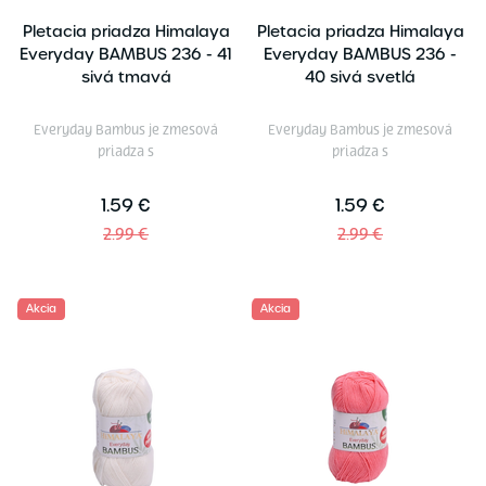
Pletacia priadza Himalaya
Pletacia priadza Himalaya
Everyday BAMBUS 236 - 41
Everyday BAMBUS 236 -
sivá tmavá
40 sivá svetlá
Everyday Bambus je zmesová
Everyday Bambus je zmesová
priadza s
priadza s
1.59 €
1.59 €
2.99 €
2.99 €
Akcia
Akcia