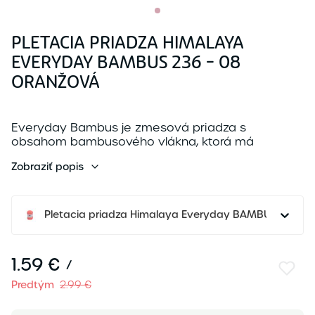
PLETACIA PRIADZA HIMALAYA
EVERYDAY BAMBUS 236 - 08
ORANŽOVÁ
Everyday Bambus je zmesová priadza s
obsahom bambusového vlákna, ktorá má
antibakteriálne vlastnosti/ t.j nežmolkuje sa/.
Zobraziť popis
Priadza je mä...
Pletacia priadza Himalaya Everyday BAMBUS 236 - 
1.59 €
/
Predtým
2.99 €