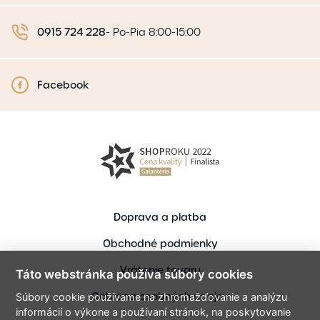
0915 724 228
-
Po-Pia 8:00-15:00
Facebook
Doprava a platba
Obchodné podmienky
Vrátenie tovaru
Táto webstránka používa súbory cookies
Ochrana osobných údajov
Súbory cookie používame na zhromažďovanie a analýzu
informácií o výkone a používaní stránok, na poskytovanie