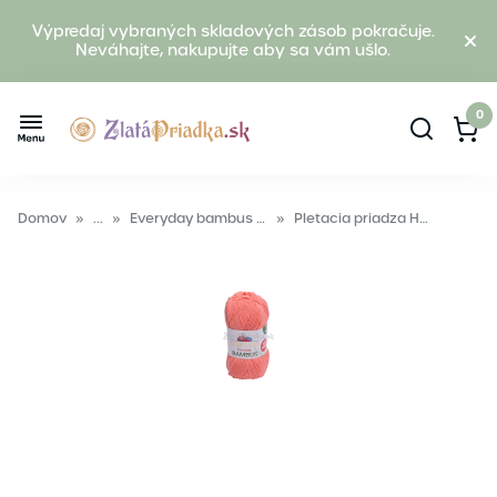
Výpredaj vybraných skladových zásob pokračuje.
Neváhajte, nakupujte aby sa vám ušlo.
0
Domov
»
...
»
Everyday bambus pletacia priadza
»
Pletacia priadza Himalaya Everyday BAMBUS 236 - 08 oranžová