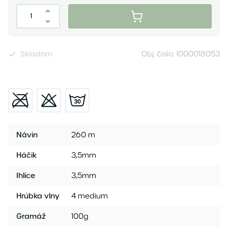
Skladom
Obj. číslo:
1000018053
Návin
260 m
Háčik
3,5mm
Ihlice
3,5mm
Hrúbka vlny
4 medium
Gramáž
100g