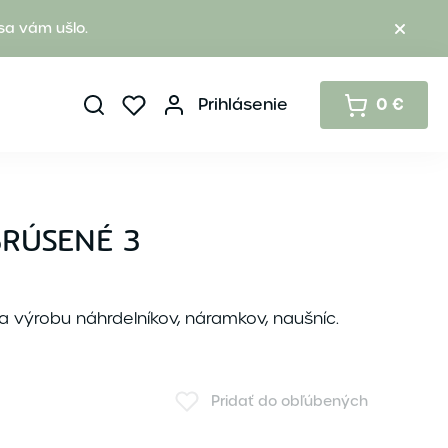
sa vám ušlo.
Prihlásenie
0 €
BRÚSENÉ 3
na výrobu náhrdelníkov, náramkov, naušníc.
Pridať do obľúbených