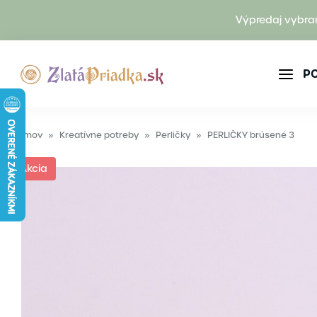
Výpredaj vybra
P
Domov
»
Kreatívne potreby
»
Perličky
»
PERLIČKY brúsené 3
Akcia