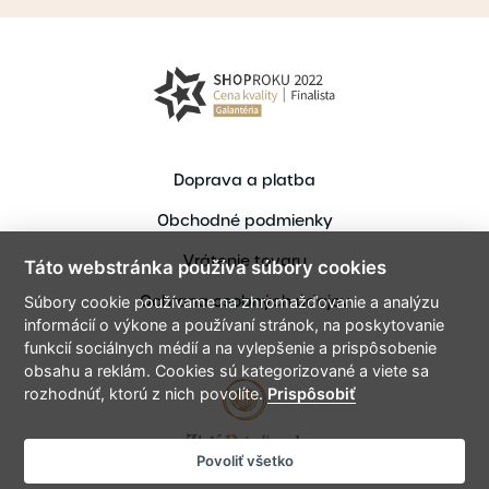
Doprava a platba
Obchodné podmienky
Vrátenie tovaru
Táto webstránka používa súbory cookies
Ochrana osobných údajov
Súbory cookie používame na zhromažďovanie a analýzu
informácií o výkone a používaní stránok, na poskytovanie
funkcií sociálnych médií a na vylepšenie a prispôsobenie
obsahu a reklám. Cookies sú kategorizované a viete sa
rozhodnúť, ktorú z nich povolíte.
Prispôsobiť
Povoliť všetko
Copyright © 2021 ZlataPriadka.sk