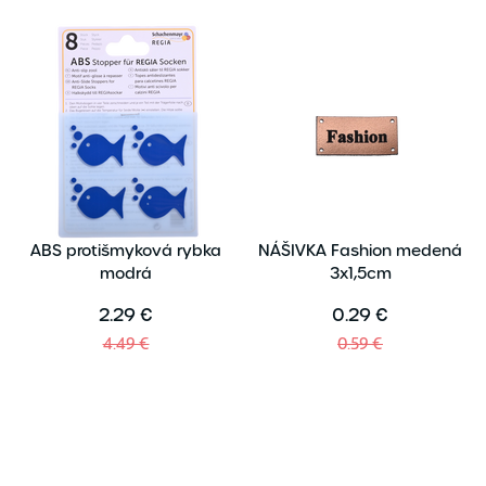
ABS protišmyková rybka
NÁŠIVKA Fashion medená
modrá
3x1,5cm
2.29 €
0.29 €
4.49 €
0.59 €