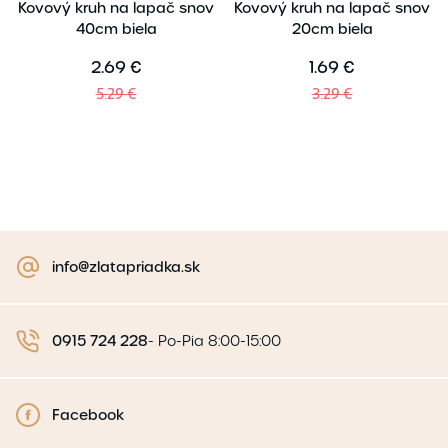
Kovový kruh na lapač snov
Kovový kruh na lapač snov
40cm biela
20cm biela
2.69 €
1.69 €
5.29 €
3.29 €
info@zlatapriadka.sk
0915 724 228
-
Po-Pia 8:00-15:00
Facebook