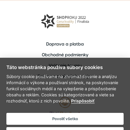
Doprava a platba
Obchodné podmienky
Vrátenie tovaru
Táto webstránka používa súbory cookies
Ochrana osobných údajov
Súbory cookie používame na zhromažďovanie a analýzu
informácií o výkone a používaní stránok, na poskytovanie
funkcií sociálnych médií a na vylepšenie a prispôsobenie
obsahu a reklám. Cookies sú kategorizované a viete sa
rozhodnúť, ktorú z nich povolíte.
Prispôsobiť
Povoliť všetko
Copyright © 2021 ZlataPriadka.sk