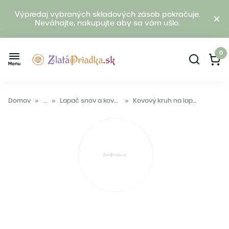
Výpredaj vybraných skladových zásob pokračuje.
Neváhajte, nakupujte aby sa vám ušlo.
0
Domov
»
...
»
Lapač snov a kovové kruhy
»
Kovový kruh na lapač snov 30cm biela