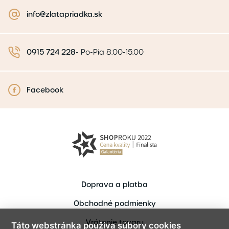
info@zlatapriadka.sk
0915 724 228
-
Po-Pia 8:00-15:00
Facebook
Doprava a platba
Obchodné podmienky
Vrátenie tovaru
Táto webstránka používa súbory cookies