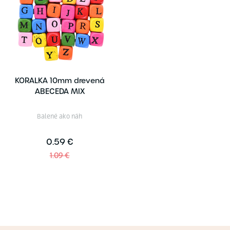
KORALKA 10mm drevená
ABECEDA MIX
Balené ako náh
0.59 €
1.09 €