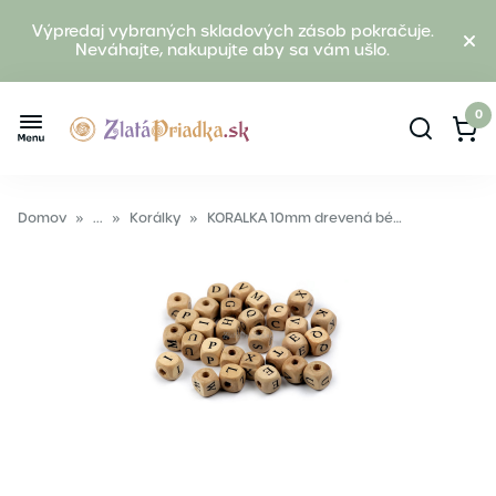
Výpredaj vybraných skladových zásob pokračuje.
Neváhajte, nakupujte aby sa vám ušlo.
0
Domov
»
...
»
Korálky
»
KORALKA 10mm drevená béžová ABECEDA MIX