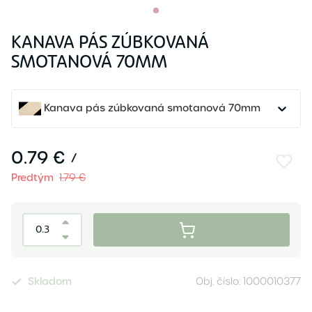
KANAVA PÁS ZÚBKOVANÁ
SMOTANOVÁ 70MM
Kanava pás zúbkovaná smotanová 70mm
0.79 €
/
Predtým
1.79 €
Skladom
Obj. číslo:
1000010377