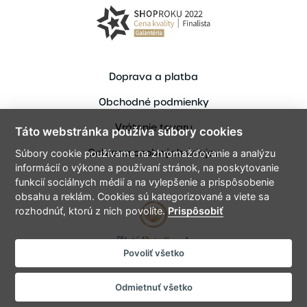
Doprava a platba
Obchodné podmienky
Vrátenie tovaru
Táto webstránka používa súbory cookies
Ochrana osobných údajov
Súbory cookie používame na zhromažďovanie a analýzu
informácií o výkone a používaní stránok, na poskytovanie
funkcií sociálnych médií a na vylepšenie a prispôsobenie
obsahu a reklám. Cookies sú kategorizované a viete sa
rozhodnúť, ktorú z nich povolíte.
Prispôsobiť
Povoliť všetko
Copyright © 2021 ZlataPriadka.sk
Vytvoril bart.sk - Tvorme spolu digitálne zážitky
Odmietnuť všetko