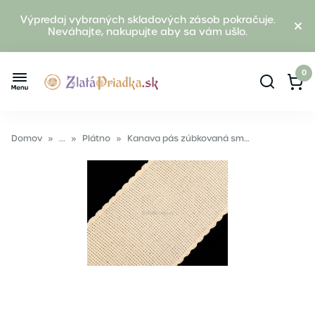
Výpredaj vybraných skladových zásob pokračuje.
Neváhajte, nakupujte aby sa vám ušlo.
0
Domov
»
...
»
Plátno
»
Kanava pás zúbkovaná smotanová 70mm