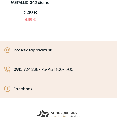
METALLIC 342 čierna
2.49 €
4.39 €
info@zlatapriadka.sk
0915 724 228
-
Po-Pia 8:00-15:00
Facebook