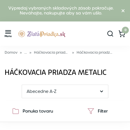
Výpredaj vybraných skladových zásob pokračuje.
Neváhajte, nakupujte aby sa vám ušlo.
0
Domov
»
...
»
Háčkovacia priadza anchor
»
Háčkovacia priadza metalic
HÁČKOVACIA PRIADZA METALIC
Ponuka tovaru
Filter