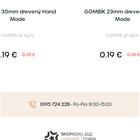
 30mm drevený Hand
GOMBÍK 23mm dreve
Made
Made
Gombík je vyro
Gombík je vyro
.19 €
0.19 €
0.39 €
0.39 
0915 724 228
-
Po-Pia 8:00-15:00