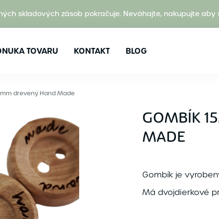
ných skladových zásob pokračuje. Neváhajte, nakupujte aby 
ONUKA TOVARU
KONTAKT
BLOG
5mm drevený Hand Made
GOMBÍK 1
MADE
Gombík je vyrobený
Má dvojdierkové pr