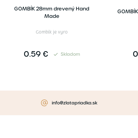
GOMBÍK 28mm drevený Hand
GOMBÍK
Made
Gombík je vyro
0.59 €
0
Skladom
info@zlatapriadka.sk