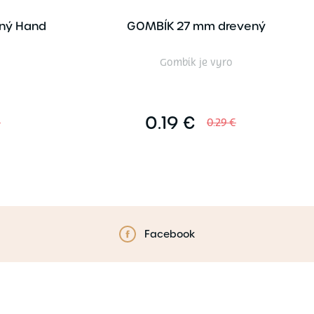
ný Hand
GOMBÍK 27 mm drevený
Gombík je vyro
0.19 €
€
0.29 €
Facebook