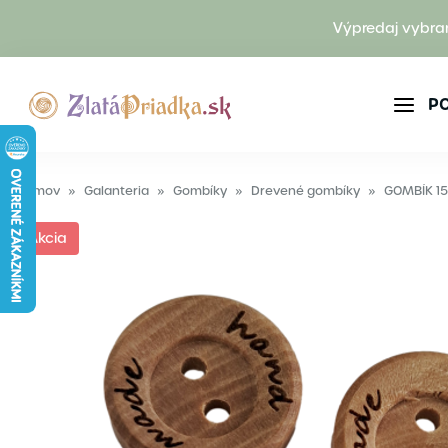
Výpredaj vybra
P
Domov
»
Galanteria
»
Gombíky
»
Drevené gombíky
»
GOMBÍK 1
Akcia