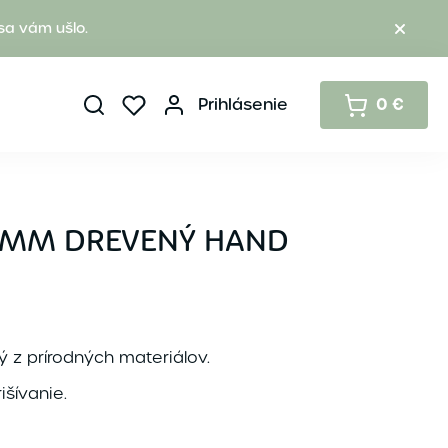
sa vám ušlo.
Prihlásenie
0 €
5MM DREVENÝ HAND
 z prírodných materiálov.
išívanie.