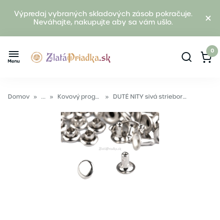
Výpredaj vybraných skladových zásob pokračuje.
Neváhajte, nakupujte aby sa vám ušlo.
0
Domov
»
...
»
Kovový program
»
DUTÉ NITY sivá strieborná 5mm