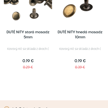
DUTÉ NITY stará mosadz
DUTÉ NITY hnedá mosadz
5mm
10mm
Kovový nit sa skladá z dvoch č
Kovový nit sa skladá z dvoch č
0.19 €
0.19 €
0.29 €
0.39 €