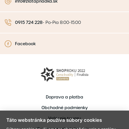
info@zlatapriadka.sk
0915 724 228
-
Po-Pia 8:00-15:00
Facebook
Doprava a platba
Obchodné podmienky
Vrátenie tovaru
Táto webstránka používa súbory cookies