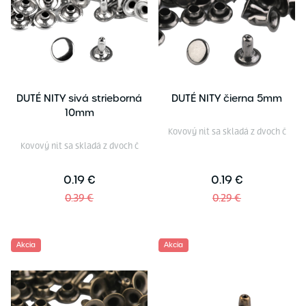
DUTÉ NITY sivá strieborná
DUTÉ NITY čierna 5mm
10mm
Kovový nit sa skladá z dvoch č
Kovový nit sa skladá z dvoch č
0.19 €
0.19 €
0.39 €
0.29 €
Akcia
Akcia