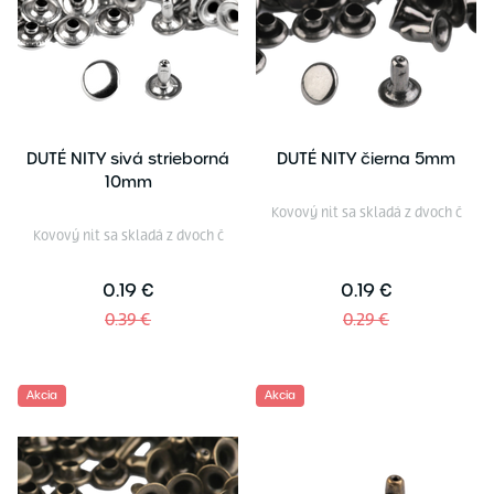
DUTÉ NITY sivá strieborná
DUTÉ NITY čierna 5mm
10mm
Kovový nit sa skladá z dvoch č
Kovový nit sa skladá z dvoch č
0.19 €
0.19 €
0.39 €
0.29 €
Akcia
Akcia