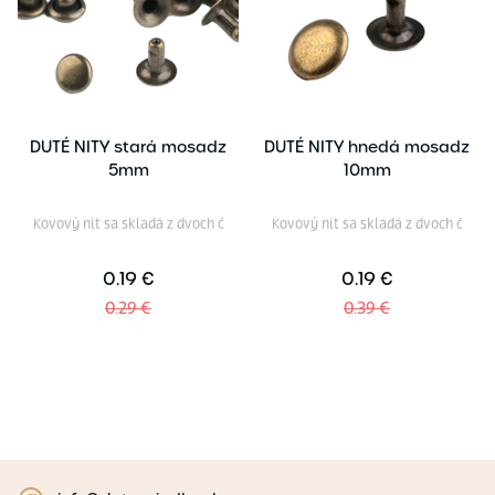
DUTÉ NITY stará mosadz
DUTÉ NITY hnedá mosadz
5mm
10mm
Kovový nit sa skladá z dvoch č
Kovový nit sa skladá z dvoch č
0.19 €
0.19 €
0.29 €
0.39 €