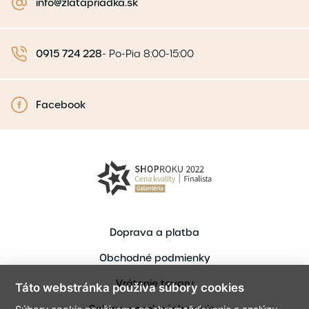
info@zlatapriadka.sk
0915 724 228
-
Po-Pia 8:00-15:00
Facebook
Doprava a platba
Obchodné podmienky
Vrátenie tovaru
Táto webstránka používa súbory cookies