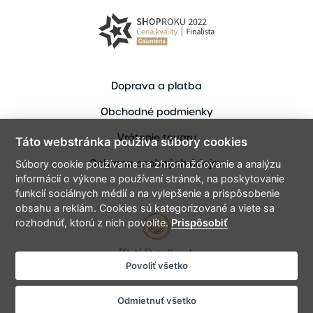
Doprava a platba
Obchodné podmienky
Vrátenie tovaru
Táto webstránka používa súbory cookies
Ochrana osobných údajov
Súbory cookie používame na zhromažďovanie a analýzu
informácií o výkone a používaní stránok, na poskytovanie
funkcií sociálnych médií a na vylepšenie a prispôsobenie
obsahu a reklám. Cookies sú kategorizované a viete sa
rozhodnúť, ktorú z nich povolíte.
Prispôsobiť
Povoliť všetko
Copyright © 2021 ZlataPriadka.sk
Vytvoril bart.sk - Tvorme spolu digitálne zážitky
Odmietnuť všetko