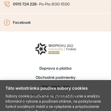
0915 724 228
-
Po-Pia 8:00-15:00
Facebook
Doprava a platba
Obchodné podmienky
Vrátenie tovaru
Táto webstránka používa súbory cookies
Ochrana osobných údajov
Súbory cookie používame na zhromažďovanie a analýzu
informácií o výkone a používaní stránok, na poskytovanie
funkcií sociálnych médií a na vylepšenie a prispôsobenie