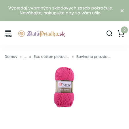
Výpredaj vybraných skladových zásob pokračuje.
Neváhajte, nakupujte aby sa vám ušlo.
0
Domov
»
...
»
Eco cotton pletacia bavlnená priadza
»
Bavlnená priazda YarnArt ECO cotton 775 ružová sýta