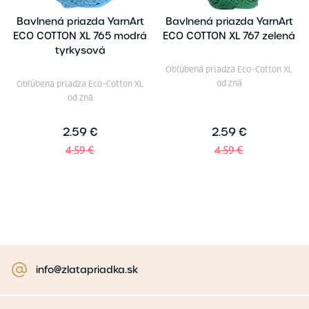
Bavlnená priazda YarnArt
Bavlnená priazda YarnArt
ECO COTTON XL 765 modrá
ECO COTTON XL 767 zelená
tyrkysová
Obľúbená priadza Eco-Cotton XL
od zná
Obľúbená priadza Eco-Cotton XL
od zná
2.59 €
2.59 €
4.59 €
4.59 €
info@zlatapriadka.sk