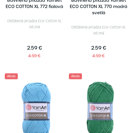
Bavlnená priazda YarnArt
Bavlnená priazda YarnArt
ECO COTTON XL 772 fialová
ECO COTTON XL 770 modrá
svetlá
Obľúbená priadza Eco-Cotton XL
od zná
Obľúbená priadza Eco-Cotton XL
od zná
2.59 €
2.59 €
4.59 €
4.59 €
Akcia
Akcia