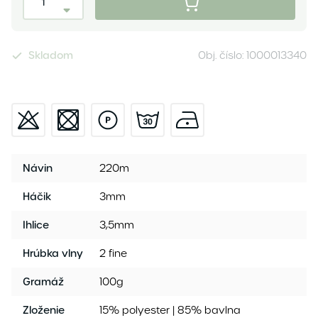
Skladom
Obj. číslo:
1000013340
Návin
220m
Háčik
3mm
Ihlice
3,5mm
Hrúbka vlny
2 fine
Gramáž
100g
Zloženie
15% polyester | 85% bavlna