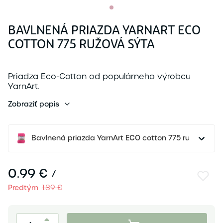
BAVLNENÁ PRIAZDA YARNART ECO
COTTON 775 RUŽOVÁ SÝTA
Priadza Eco-Cotton od populárneho výrobcu
YarnArt.
Zmesová priadza Eco-Cotton je kombinácia
Zobraziť popis
bavlny a polyesteru.
Priadza Eco-Cotton...
Bavlnená priazda YarnArt ECO cotton 775 ružová sýt
0.99 €
/
Predtým
1.89 €