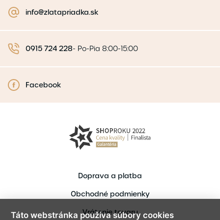
info@zlatapriadka.sk
0915 724 228
-
Po-Pia 8:00-15:00
Facebook
Doprava a platba
Obchodné podmienky
Vrátenie tovaru
Táto webstránka používa súbory cookies