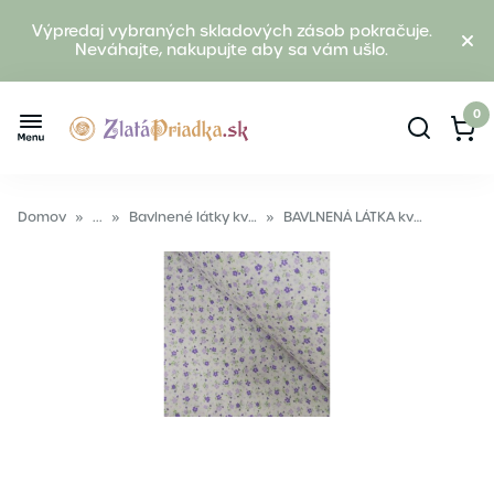
Výpredaj vybraných skladových zásob pokračuje.
Neváhajte, nakupujte aby sa vám ušlo.
0
Domov
»
...
»
Bavlnené látky kvetované
»
BAVLNENÁ LÁTKA kvety fialová