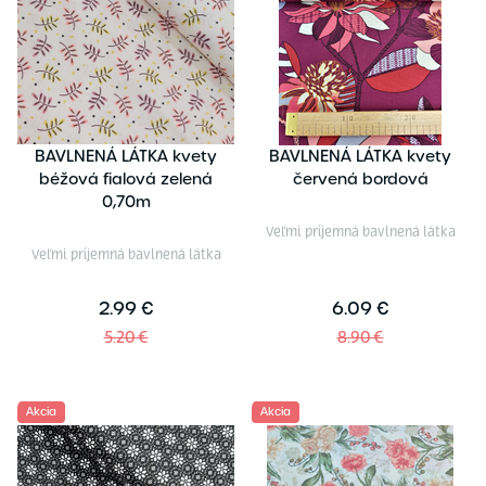
BAVLNENÁ LÁTKA kvety
BAVLNENÁ LÁTKA kvety
béžová fialová zelená
červená bordová
0,70m
Veľmi príjemná bavlnená látka
Veľmi príjemná bavlnená látka
2.99 €
6.09 €
5.20 €
8.90 €
Akcia
Akcia