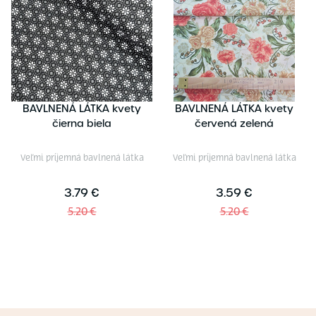
BAVLNENÁ LÁTKA kvety
BAVLNENÁ LÁTKA kvety
čierna biela
červená zelená
Veľmi príjemná bavlnená látka
Veľmi príjemná bavlnená látka
3.79 €
3.59 €
5.20 €
5.20 €