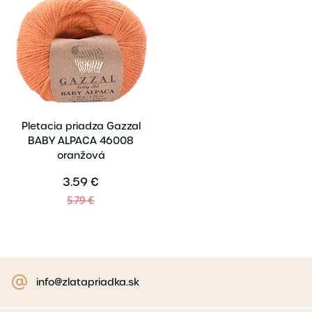
Pletacia priadza Gazzal
BABY ALPACA 46008
oranžová
3.59 €
5.79 €
info@zlatapriadka.sk