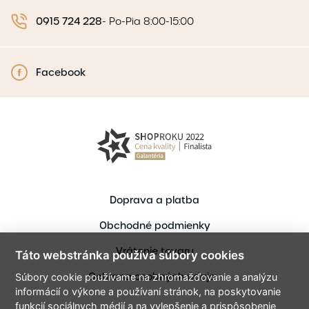
0915 724 228
-
Po-Pia 8:00-15:00
Facebook
Doprava a platba
Obchodné podmienky
Vrátenie tovaru
Táto webstránka používa súbory cookies
Ochrana osobných údajov
Súbory cookie používame na zhromažďovanie a analýzu
informácií o výkone a používaní stránok, na poskytovanie
funkcií sociálnych médií a na vylepšenie a prispôsobenie