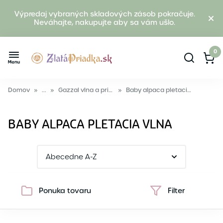
Výpredaj vybraných skladových zásob pokračuje.
Neváhajte, nakupujte aby sa vám ušlo.
0
Domov
»
...
»
Gazzal vlna a priadza
»
Baby alpaca pletacia vlna
BABY ALPACA PLETACIA VLNA
Ponuka tovaru
Filter