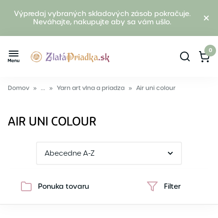
Výpredaj vybraných skladových zásob pokračuje.
Neváhajte, nakupujte aby sa vám ušlo.
0
Domov
»
...
»
Yarn art vlna a priadza
»
Air uni colour
AIR UNI COLOUR
Ponuka tovaru
Filter